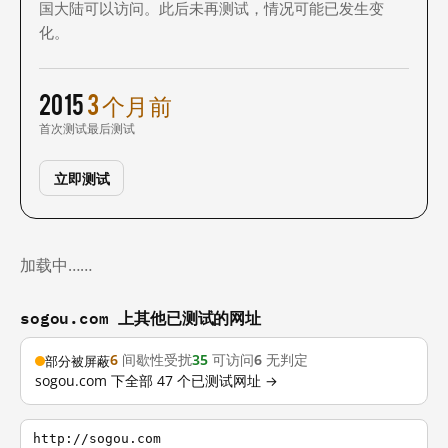
国大陆可以访问。此后未再测试，情况可能已发生变
化。
2015
3 个月前
首次测试
最后测试
立即测试
加载中……
sogou.com 上其他已测试的网址
6
间歇性受扰
35
可访问
6
无判定
部分被屏蔽
sogou.com 下全部 47 个已测试网址 →
http://sogou.com