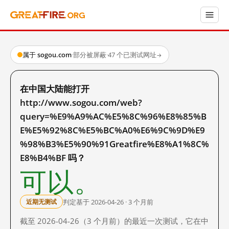
属于 sogou.com
·
部分被屏蔽
·
47 个已测试网址
→
在中国大陆能打开
http://www.sogou.com/web?
query=%E9%A9%AC%E5%8C%96%E8%85%B
E%E5%92%8C%E5%BC%A0%E6%9C%9D%E9
%98%B3%E5%90%91Greatfire%E8%A1%8C%
E8%B4%BF 吗？
可以。
判定基于 2026-04-26 · 3 个月前
近期无测试
截至 2026-04-26（3 个月前）的最近一次测试，它在中