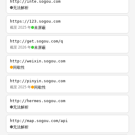
http://inte.sogou.com
无法解析
https://123.sogou.com
截至 2025 年
未屏蔽
http://get.sogou.com/q
截至 2026 年
未屏蔽
http://weixin.sogou.com
间歇性
http://pinyin.sogou.com
截至 2025 年
间歇性
http://hermes.sogou.com
无法解析
http://map.sogou.com/api
无法解析