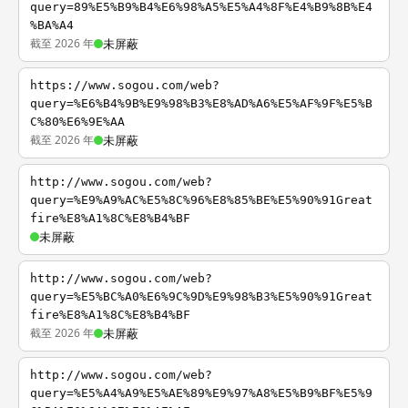
query=89%E5%B9%B4%E6%98%A5%E5%A4%8F%E4%B9%8B%E4
%BA%A4
截至 2026 年
未屏蔽
https://www.sogou.com/web?
query=%E6%B4%9B%E9%98%B3%E8%AD%A6%E5%AF%9F%E5%B
C%80%E6%9E%AA
截至 2026 年
未屏蔽
http://www.sogou.com/web?
query=%E9%A9%AC%E5%8C%96%E8%85%BE%E5%90%91Great
fire%E8%A1%8C%E8%B4%BF
未屏蔽
http://www.sogou.com/web?
query=%E5%BC%A0%E6%9C%9D%E9%98%B3%E5%90%91Great
fire%E8%A1%8C%E8%B4%BF
截至 2026 年
未屏蔽
http://www.sogou.com/web?
query=%E5%A4%A9%E5%AE%89%E9%97%A8%E5%B9%BF%E5%9