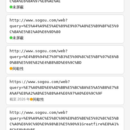
C%BA%E6%8A%97%E8%AE%AE
未屏蔽
http://www.sogou.com/web?
query=%E5%A4%A9%E5%AE%89%E9%97%A8%E5%B9%BF%E5%9
C%BA%E5%B1%A0%E6%9D%80
未屏蔽
http://www.sogou.com/web?
query=%E4%B9%94%E7%9F%B3%E5%90%8C%E5%BF%97%E6%B
0%B8%E5%9E%82%E4%B8%8D%E6%9C%BD
间歇性
https://www.sogou.com/web?
query=%E7%A0%8D%E6%AD%BB%E5%BC%BA%E5%A5%B8%E7%8
A%AF%E8%A2%AB%E5%88%A4%E6%97%A0%E6%9C%9F
截至 2026 年
间歇性
http://www.sogou.com/web?
query=%E9%A9%AC%E5%8C%96%E8%85%BE%E5%92%8C%E5%B
C%A0%E6%9C%9D%E9%98%B3%E5%90%91Greatfire%E8%A1%
8C%E8%B4%BF