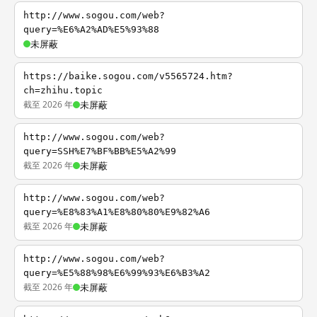
http://www.sogou.com/web?
query=%E6%A2%AD%E5%93%88
未屏蔽
https://baike.sogou.com/v5565724.htm?
ch=zhihu.topic
截至 2026 年
未屏蔽
http://www.sogou.com/web?
query=SSH%E7%BF%BB%E5%A2%99
截至 2026 年
未屏蔽
http://www.sogou.com/web?
query=%E8%83%A1%E8%80%80%E9%82%A6
截至 2026 年
未屏蔽
http://www.sogou.com/web?
query=%E5%88%98%E6%99%93%E6%B3%A2
截至 2026 年
未屏蔽