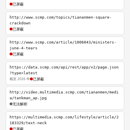
已屏蔽
http://www.scmp.com/topics/tiananmen-square-
crackdown
已屏蔽
http://www.scmp.com/article/1006043/ministers-
june-4-tears
已屏蔽
https://data.scmp.com/api/rest/app/v2/page.json
?type=latest
截至 2026 年
已屏蔽
http://video.multimedia.scmp.com/tiananmen/medi
a/tankman_ap.jpg
无法解析
https://multimedia.scmp.com/lifestyle/article/2
183329/text-neck
已屏蔽