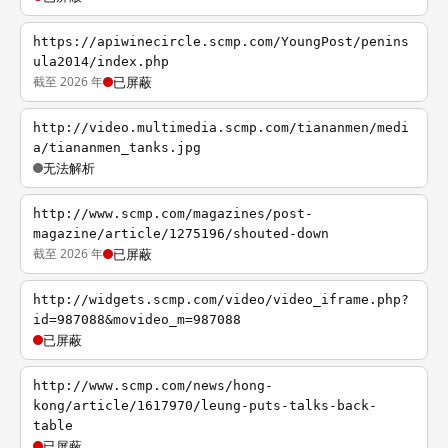
https://apiwinecircle.scmp.com/YoungPost/penins
ula2014/index.php
截至 2026 年
已屏蔽
http://video.multimedia.scmp.com/tiananmen/medi
a/tiananmen_tanks.jpg
无法解析
http://www.scmp.com/magazines/post-
magazine/article/1275196/shouted-down
截至 2026 年
已屏蔽
http://widgets.scmp.com/video/video_iframe.php?
id=987088&movideo_m=987088
已屏蔽
http://www.scmp.com/news/hong-
kong/article/1617970/leung-puts-talks-back-
table
已屏蔽