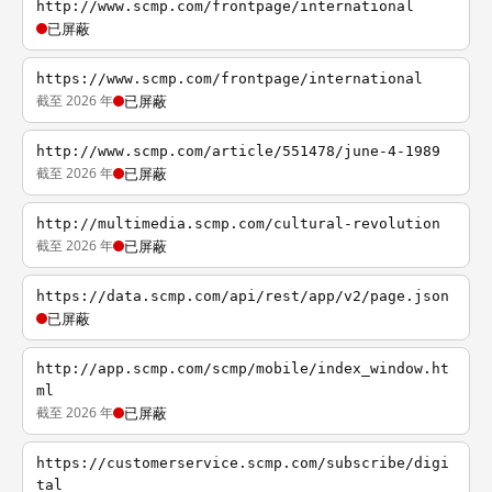
http://www.scmp.com/frontpage/international
已屏蔽
https://www.scmp.com/frontpage/international
截至 2026 年
已屏蔽
http://www.scmp.com/article/551478/june-4-1989
截至 2026 年
已屏蔽
http://multimedia.scmp.com/cultural-revolution
截至 2026 年
已屏蔽
https://data.scmp.com/api/rest/app/v2/page.json
已屏蔽
http://app.scmp.com/scmp/mobile/index_window.ht
ml
截至 2026 年
已屏蔽
https://customerservice.scmp.com/subscribe/digi
tal