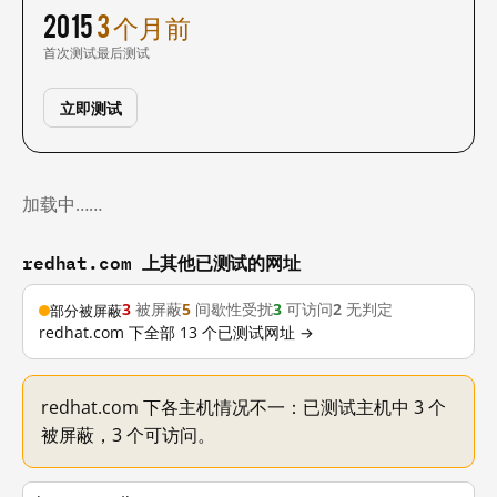
2015
3 个月前
首次测试
最后测试
立即测试
加载中……
redhat.com 上其他已测试的网址
3
被屏蔽
5
间歇性受扰
3
可访问
2
无判定
部分被屏蔽
redhat.com 下全部 13 个已测试网址 →
redhat.com 下各主机情况不一：已测试主机中 3 个
被屏蔽，3 个可访问。