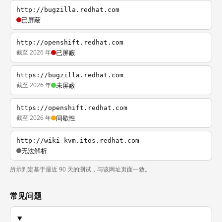
http://bugzilla.redhat.com
已屏蔽
http://openshift.redhat.com
截至 2026 年
已屏蔽
https://bugzilla.redhat.com
截至 2026 年
未屏蔽
https://openshift.redhat.com
截至 2026 年
间歇性
http://wiki-kvm.itos.redhat.com
无法解析
所示判定基于最近 90 天的测试，与该网址页面一致。
常见问题