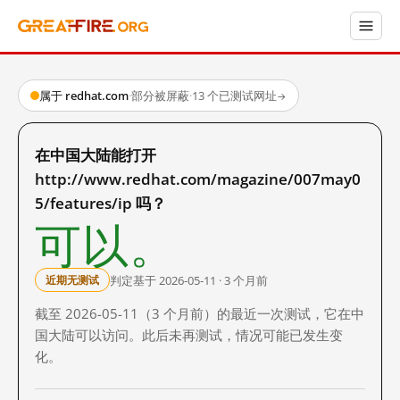
属于 redhat.com
·
部分被屏蔽
·
13 个已测试网址
→
在中国大陆能打开
http://www.redhat.com/magazine/007may0
5/features/ip 吗？
可以。
判定基于 2026-05-11 · 3 个月前
近期无测试
截至 2026-05-11（3 个月前）的最近一次测试，它在中
国大陆可以访问。此后未再测试，情况可能已发生变
化。