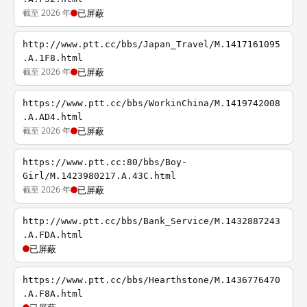
截至 2026 年
已屏蔽
http://www.ptt.cc/bbs/Japan_Travel/M.1417161095
.A.1F8.html
截至 2026 年
已屏蔽
https://www.ptt.cc/bbs/WorkinChina/M.1419742008
.A.AD4.html
截至 2026 年
已屏蔽
https://www.ptt.cc:80/bbs/Boy-
Girl/M.1423980217.A.43C.html
截至 2026 年
已屏蔽
http://www.ptt.cc/bbs/Bank_Service/M.1432887243
.A.FDA.html
已屏蔽
https://www.ptt.cc/bbs/Hearthstone/M.1436776470
.A.F8A.html