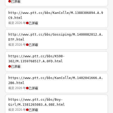
已屏蔽
http://www.ptt.cc/bbs/KanColle/M.1388306894.A.9
C9.html
截至 2026 年
已屏蔽
http://www.ptt.cc/bbs/Gossiping/M.1400082012.A.
D7F.html
截至 2026 年
已屏蔽
https://www.ptt.cc/bbs/KS98-
302/M.1359768517.A.0FD.html
已屏蔽
https://www.ptt.cc/bbs/KanColle/M.1402041666.A.
2B6.html
截至 2026 年
已屏蔽
https://www.ptt.cc/bbs/Boy-
Girl/M.1581265083.A.08E.html
截至 2026 年
已屏蔽