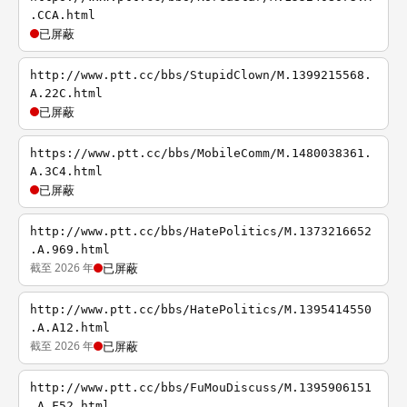
.CCA.html
已屏蔽
http://www.ptt.cc/bbs/StupidClown/M.1399215568.
A.22C.html
已屏蔽
https://www.ptt.cc/bbs/MobileComm/M.1480038361.
A.3C4.html
已屏蔽
http://www.ptt.cc/bbs/HatePolitics/M.1373216652
.A.969.html
截至 2026 年
已屏蔽
http://www.ptt.cc/bbs/HatePolitics/M.1395414550
.A.A12.html
截至 2026 年
已屏蔽
http://www.ptt.cc/bbs/FuMouDiscuss/M.1395906151
.A.F52.html