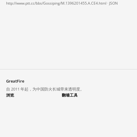
http://www.ptt.cc/bbs/Gossiping/M.1396201455.A.CE4.html ·
JSON
GreatFire
自 2011 年起，为中国防火长城带来透明度。
浏览
翻墙工具
封锁列表
VPN 与代理
探索
翻墙中心
趋势
GreatFireVPN
热门网站在中国大陆的访问状况
数据与 API
常见问题