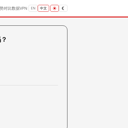
势
对比
数据
VPN
EN
中文
吗？