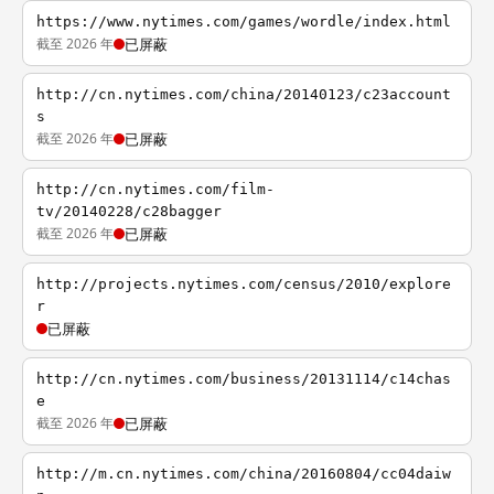
https://www.nytimes.com/games/wordle/index.html
截至 2026 年
已屏蔽
http://cn.nytimes.com/china/20140123/c23account
s
截至 2026 年
已屏蔽
http://cn.nytimes.com/film-
tv/20140228/c28bagger
截至 2026 年
已屏蔽
http://projects.nytimes.com/census/2010/explore
r
已屏蔽
http://cn.nytimes.com/business/20131114/c14chas
e
截至 2026 年
已屏蔽
http://m.cn.nytimes.com/china/20160804/cc04daiw