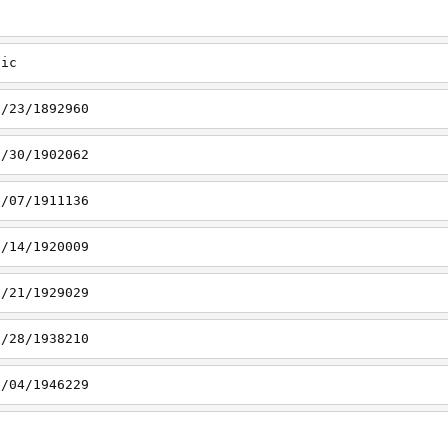
tic
1/23/1892960
1/30/1902062
2/07/1911136
2/14/1920009
2/21/1929029
2/28/1938210
1/04/1946229