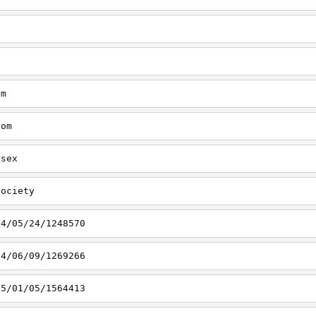
om
com
rsex
society
14/05/24/1248570
14/06/09/1269266
15/01/05/1564413