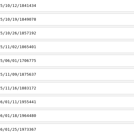
15/10/12/1841434
15/10/19/1849078
15/10/26/1857192
15/11/02/1865401
15/06/01/1706775
15/11/09/1875637
15/11/16/1883172
16/01/11/1955441
16/01/18/1964480
16/01/25/1973367