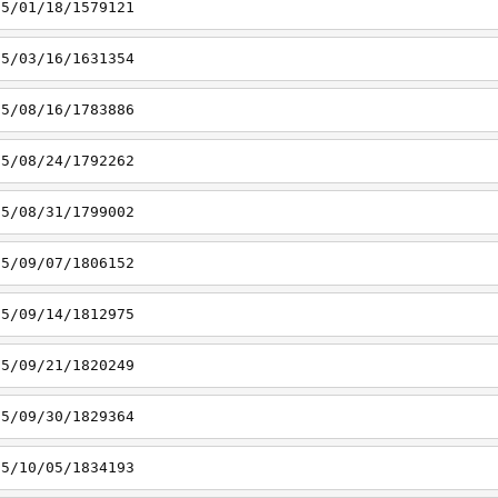
15/01/18/1579121
15/03/16/1631354
15/08/16/1783886
15/08/24/1792262
15/08/31/1799002
15/09/07/1806152
15/09/14/1812975
15/09/21/1820249
15/09/30/1829364
15/10/05/1834193