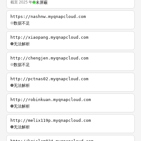
截至 2025 年
未屏蔽
https://nashnw.myqnapcloud.com
数据不足
http://xiaopang.myqnapcloud.com
无法解析
http://chengjen.myqnapcloud.com
数据不足
http://pctnas02.myqnapcloud.com
无法解析
http://robinkuan.myqnapcloud.com
无法解析
http://melix119p.myqnapcloud.com
无法解析