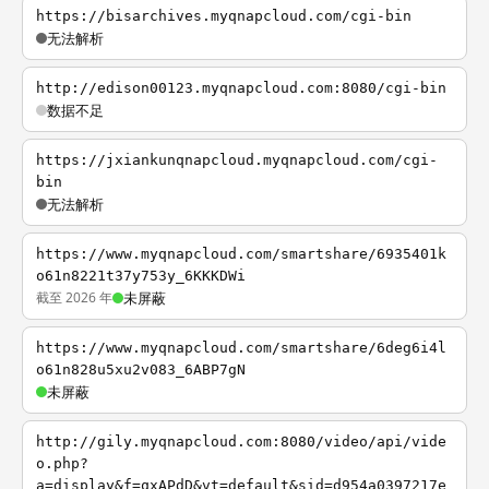
https://bisarchives.myqnapcloud.com/cgi-bin
无法解析
http://edison00123.myqnapcloud.com:8080/cgi-bin
数据不足
https://jxiankunqnapcloud.myqnapcloud.com/cgi-
bin
无法解析
https://www.myqnapcloud.com/smartshare/6935401k
o61n8221t37y753y_6KKKDWi
截至 2026 年
未屏蔽
https://www.myqnapcloud.com/smartshare/6deg6i4l
o61n828u5xu2v083_6ABP7gN
未屏蔽
http://gily.myqnapcloud.com:8080/video/api/vide
o.php?
a=display&f=qxAPdD&vt=default&sid=d954a0397217e