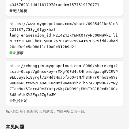
434676931fddff61797&randc=1577519170771
无法解析
https://www.myqnapcloud.com/share/6935401ko61n8
221t37y753y_6Igyxhz?
lang=en&session_id=N2I4ZmZkYWMtOTYyNC00MWVkLTli
NTYtYTU4OGJhMTIyMDE2%7C1459799441%7C679fdd29bed
26cd9c9c5a08df1cf0a0c912b9d2f
未屏蔽
http://chengjen.myqnapcloud.com:8080/share.cgi?
ssid=0LcptVg&nsukey=rMXgYQEd4sS4hbmsdgacqGVCRVP
9ELvuyEbI8yrgl7zNHdtHsJpfxOO+tN7h8mHrr0hho3wGYs
9eBN6PCzMW%2FAOeOK8dMMi9aemDihV+bn7AZ3pWB67ZYNy
ZIcbMuz5TqrcA9e3YufjvKkjCWD99SjPWsTYG1BPcdkJUGx
SdSnVtNX%2Fqi5Zg8eJW
数据不足
所示判定基于最近 90 天的测试，与该网址页面一致。
常见问题