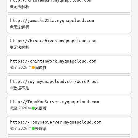
http://krislam824.myqnapcloud.com
无法解析
http://jamests251a.myqnapcloud.com
无法解析
https://bisarchives.myqnapcloud.com
无法解析
https://chihtanwork.myqnapcloud.com
截至 2026 年
间歇性
http://roy.myqnapcloud.com/WordPress
数据不足
http://TonyKaoServer.myqnapcloud.com
截至 2026 年
未屏蔽
https://TonyKaoServer.myqnapcloud.com
截至 2026 年
未屏蔽