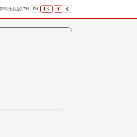
势
对比
数据
VPN
EN
中文