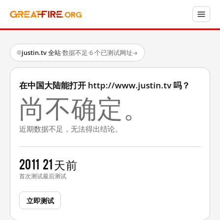
justin.tv 全站
·
数据不足
·
6 个已测试网址
→
在中国大陆能打开 http://www.justin.tv 吗？
尚不确定。
近期数据不足，无法得出结论。
2011
21 天前
首次测试
最后测试
立即测试