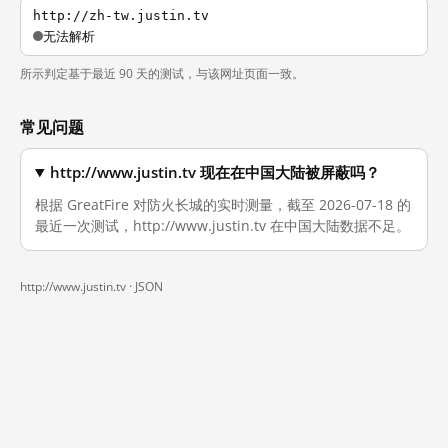
http://zh-tw.justin.tv
无法解析
所示判定基于最近 90 天的测试，与该网址页面一致。
常见问题
http://www.justin.tv 现在在中国大陆被屏蔽吗？
根据 GreatFire 对防火长城的实时测量，截至 2026-07-18 的
最近一次测试，http://www.justin.tv 在中国大陆数据不足。
http://www.justin.tv ·
JSON