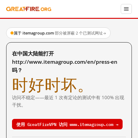
属于 itemagroup.com
·
部分被屏蔽
·
2 个已测试网址
→
在中国大陆能打开
http://www.itemagroup.com/en/press-en
吗？
时好时坏。
访问不稳定——最近 1 次有定论的测试中有 100% 出现
干扰。
使用 GreatFireVPN 访问 www.itemagroup.com →