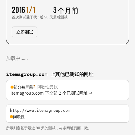
2016
1/1
3 个月前
首次测试
受干扰 · 近 90 天
最后测试
立即测试
加载中……
itemagroup.com 上其他已测试的网址
2
间歇性受扰
部分被屏蔽
itemagroup.com 下全部 2 个已测试网址 →
http://www.itemagroup.com
间歇性
所示判定基于最近 90 天的测试，与该网址页面一致。