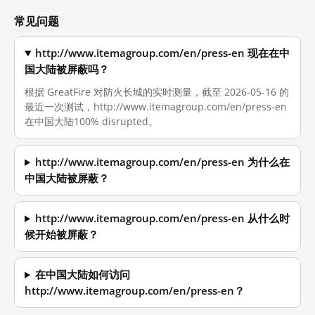
常见问题
http://www.itemagroup.com/en/press-en 现在在中
国大陆被屏蔽吗？
根据 GreatFire 对防火长城的实时测量，截至 2026-05-16 的
最近一次测试，http://www.itemagroup.com/en/press-en
在中国大陆100% disrupted。
http://www.itemagroup.com/en/press-en 为什么在
中国大陆被屏蔽？
http://www.itemagroup.com/en/press-en 从什么时
候开始被屏蔽？
在中国大陆如何访问
http://www.itemagroup.com/en/press-en？