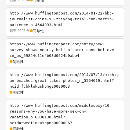
间歇性
http://www.huffingtonpost.com/2014/01/22/bbc-
journalist-china-xu-zhiyong-trial-cnn-martin-
patience_n_4644093.html
截至 2026 年
间歇性
https://www.huffingtonpost.com/entry/new-
survey-shows-nearly-half-of-americans-believe-
in_us_59824c11e4b03d0624b0abe4
间歇性
http://www.huffingtonpost.com/2014/07/13/michig
an-beaches-great-lakes-photos_n_5564619.html?
ncid=fcbklnkushpmg00000063
间歇性
http://www.huffingtonpost.com/middlesexy/10-
reasons-why-you-have-more-sex-on-
vacation_b_6830138.html?
ncid=tweetlnkushpmg00000067
间歇性