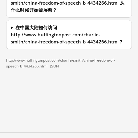
smith/china-freedom-of-speech_b_4434266.html 从
什么时候开始被屏蔽？
在中国大陆如何访问
http://www.huffingtonpost.com/charlie-
smith/china-freedom-of-speech_b_4434266.html？
http://www.huffingtonpost.com/charlie-smith/china-freedom-of-
speech_b_4434266.html ·
JSON