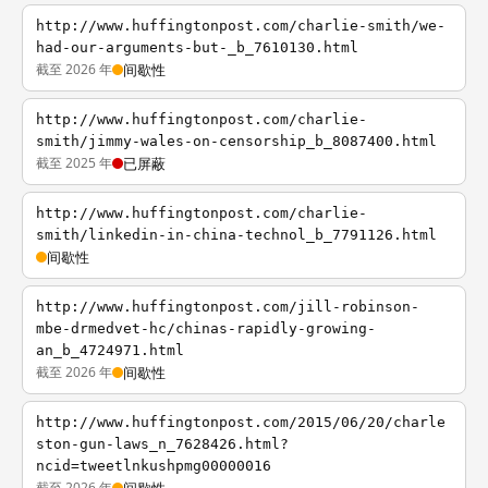
http://www.huffingtonpost.com/charlie-smith/we-
had-our-arguments-but-_b_7610130.html
截至 2026 年
间歇性
http://www.huffingtonpost.com/charlie-
smith/jimmy-wales-on-censorship_b_8087400.html
截至 2025 年
已屏蔽
http://www.huffingtonpost.com/charlie-
smith/linkedin-in-china-technol_b_7791126.html
间歇性
http://www.huffingtonpost.com/jill-robinson-
mbe-drmedvet-hc/chinas-rapidly-growing-
an_b_4724971.html
截至 2026 年
间歇性
http://www.huffingtonpost.com/2015/06/20/charle
ston-gun-laws_n_7628426.html?
ncid=tweetlnkushpmg00000016
截至 2026 年