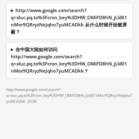
http://www.google.com/search?
q=xluc.pq.to%3Fcron_key%3DHW_OMiFD8hN_jLld01
nMor9QRryzNeJqho7yuMCADkk 从什么时候开始被屏
蔽？
在中国大陆如何访问
http://www.google.com/search?
q=xluc.pq.to%3Fcron_key%3DHW_OMiFD8hN_jLld01
nMor9QRryzNeJqho7yuMCADkk？
http://www.google.com/search?
q=xluc.pq.to%3Fcron_key%3DHW_OMiFD8hN_jLld01nMor9QRryzNeJqho7
yuMCADkk ·
JSON