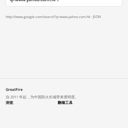
http://www.google.com/search?q=www.yahoo.com.hk ·
JSON
GreatFire
自 2011 年起，为中国防火长城带来透明度。
浏览
翻墙工具
封锁列表
VPN 与代理
探索
翻墙中心
趋势
GreatFireVPN
热门网站在中国大陆的访问状况