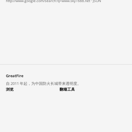
http://www.google.com/search?q=www.sky1688.net ·
JSON
GreatFire
自 2011 年起，为中国防火长城带来透明度。
浏览
翻墙工具
封锁列表
VPN 与代理
探索
翻墙中心
趋势
GreatFireVPN
热门网站在中国大陆的访问状况
数据与 API
常见问题