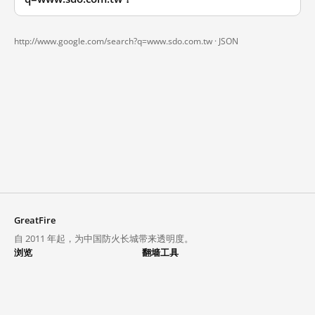
http://www.google.com/search?q=www.sdo.com.tw ·
JSON
GreatFire
自 2011 年起，为中国防火长城带来透明度。
浏览
翻墙工具
封锁列表
VPN 与代理
探索
翻墙中心
趋势
GreatFireVPN
热门网站在中国大陆的访问状况