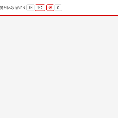
势
对比
数据
VPN
EN
中文