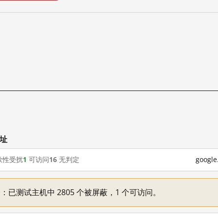
网址
歇性受扰
1
可访问
16
无判定
goog
不一：已测试主机中 2805 个被屏蔽，1 个可访问。