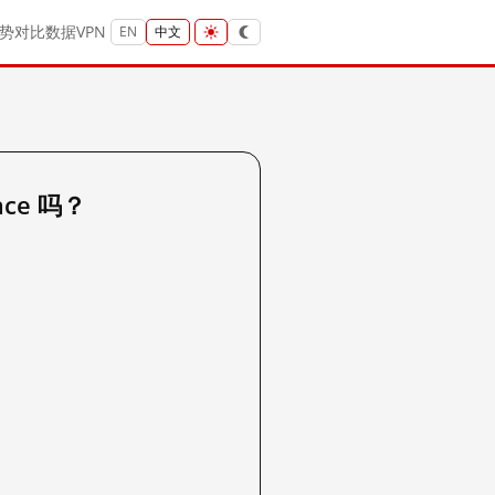
势
对比
数据
VPN
EN
中文
ace 吗？