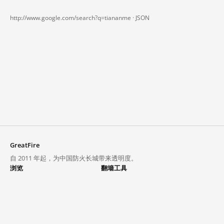
http://www.google.com/search?q=tiananme ·
JSON
GreatFire
自 2011 年起，为中国防火长城带来透明度。
浏览
翻墙工具
封锁列表
VPN 与代理
探索
翻墙中心
趋势
GreatFireVPN
热门网站在中国大陆的访问状况
数据与 API