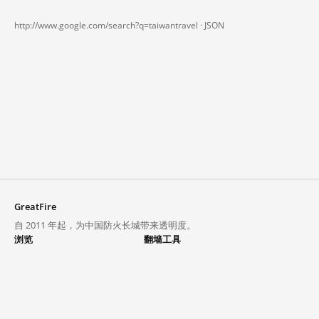
http://www.google.com/search?q=taiwantravel ·
JSON
GreatFire
自 2011 年起，为中国防火长城带来透明度。
浏览
翻墙工具
封锁列表
VPN 与代理
探索
翻墙中心
趋势
GreatFireVPN
热门网站在中国大陆的访问状况
数据与 API