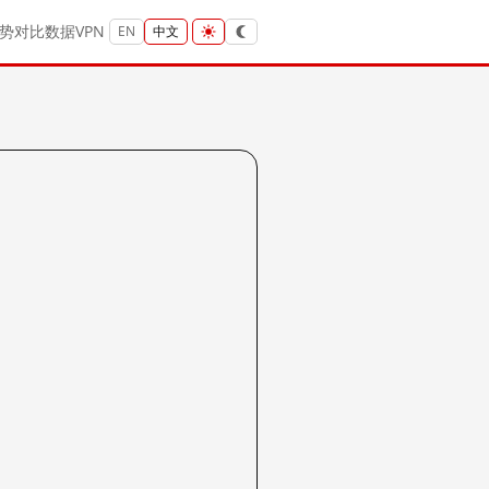
势
对比
数据
VPN
EN
中文
？