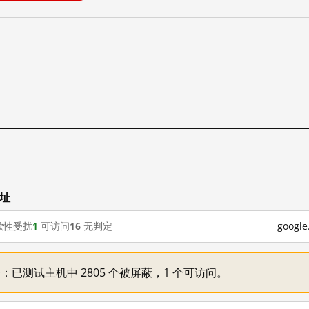
网址
歇性受扰
1
可访问
16
无判定
goog
不一：已测试主机中 2805 个被屏蔽，1 个可访问。