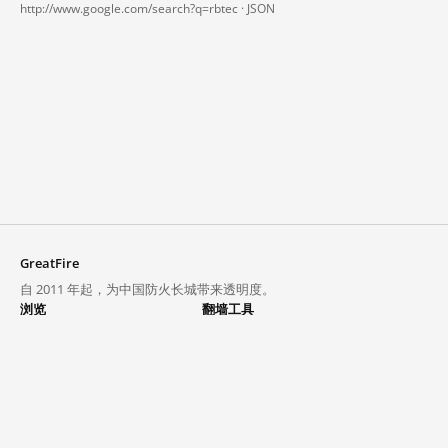
http://www.google.com/search?q=rbtec ·
JSON
GreatFire
自 2011 年起，为中国防火长城带来透明度。
浏览
翻墙工具
封锁列表
VPN 与代理
探索
翻墙中心
趋势
GreatFireVPN
热门网站在中国大陆的访问状况
数据与 API
常见问题