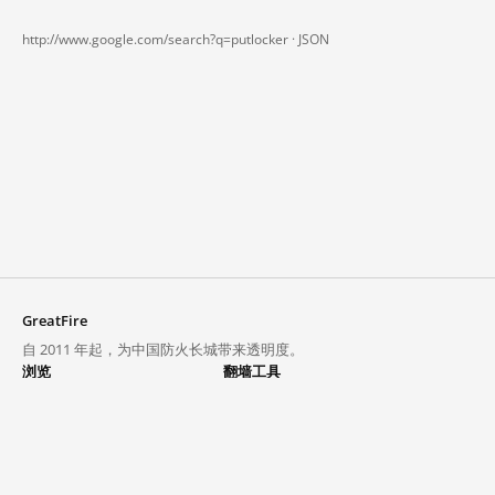
http://www.google.com/search?q=putlocker ·
JSON
GreatFire
自 2011 年起，为中国防火长城带来透明度。
浏览
翻墙工具
封锁列表
VPN 与代理
探索
翻墙中心
趋势
GreatFireVPN
热门网站在中国大陆的访问状况
数据与 API