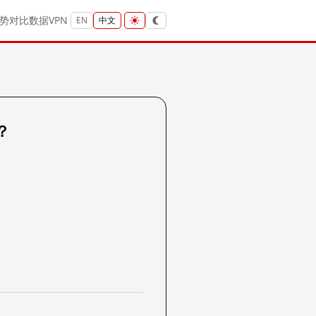
势
对比
数据
VPN
EN
中文
吗？