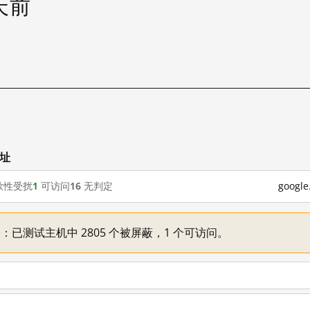
 天前
网址
歇性受扰
1
可访问
16
无判定
goog
不一：已测试主机中 2805 个被屏蔽，1 个可访问。