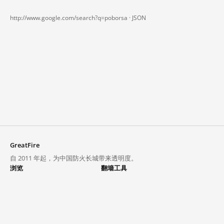
http://www.google.com/search?q=poborsa ·
JSON
GreatFire
自 2011 年起，为中国防火长城带来透明度。
浏览
翻墙工具
封锁列表
VPN 与代理
探索
翻墙中心
趋势
GreatFireVPN
热门网站在中国大陆的访问状况
数据与 API