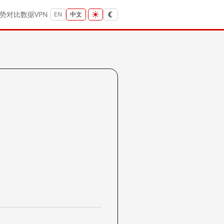
势
对比
数据
VPN
EN
中文