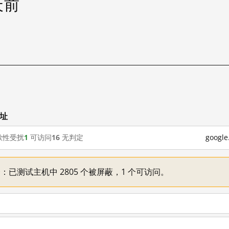
 天前
网址
歇性受扰
1
可访问
16
无判定
goog
不一：已测试主机中 2805 个被屏蔽，1 个可访问。