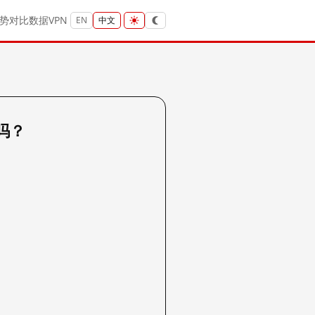
势
对比
数据
VPN
EN
中文
 吗？