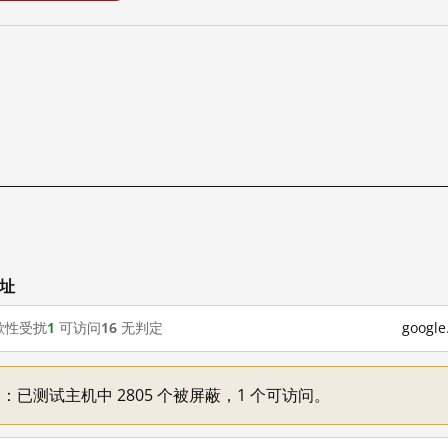
网址
歇性受扰
1
可访问
16
无判定
goog
不一：已测试主机中 2805 个被屏蔽，1 个可访问。