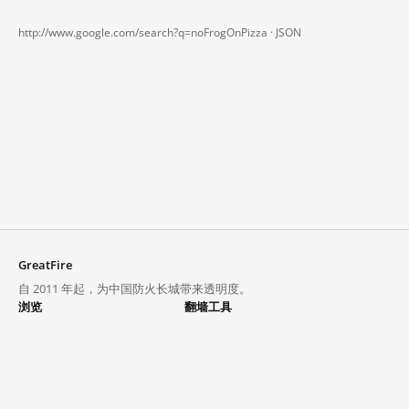
http://www.google.com/search?q=noFrogOnPizza ·
JSON
GreatFire
自 2011 年起，为中国防火长城带来透明度。
浏览
翻墙工具
封锁列表
VPN 与代理
探索
翻墙中心
趋势
GreatFireVPN
热门网站在中国大陆的访问状况
数据与 API