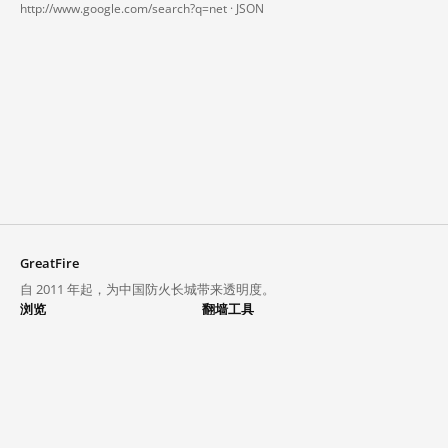
http://www.google.com/search?q=net ·
JSON
GreatFire
自 2011 年起，为中国防火长城带来透明度。
浏览
翻墙工具
封锁列表
VPN 与代理
探索
翻墙中心
趋势
GreatFireVPN
热门网站在中国大陆的访问状况
数据与 API
常见问题