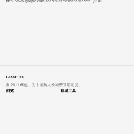
http://www.google.com/search?q=menschenrechte ·
JSON
GreatFire
自 2011 年起，为中国防火长城带来透明度。
浏览
翻墙工具
封锁列表
VPN 与代理
探索
翻墙中心
趋势
GreatFireVPN
热门网站在中国大陆的访问状况
数据与 API
常见问题