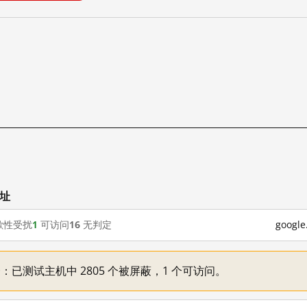
网址
歇性受扰
1
可访问
16
无判定
goog
不一：已测试主机中 2805 个被屏蔽，1 个可访问。