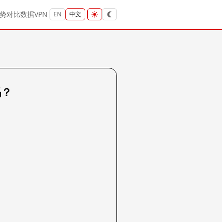
势
对比
数据
VPN
EN
中文
吗？