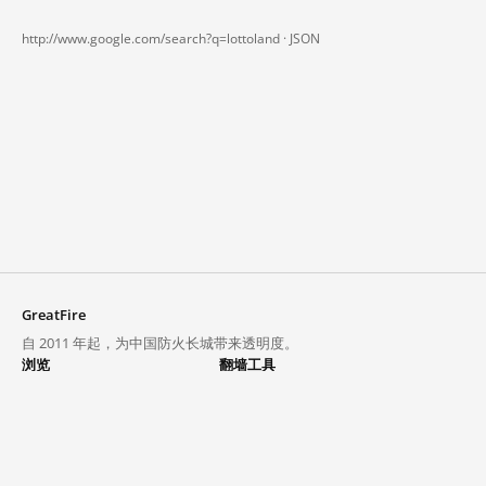
http://www.google.com/search?q=lottoland ·
JSON
GreatFire
自 2011 年起，为中国防火长城带来透明度。
浏览
翻墙工具
封锁列表
VPN 与代理
探索
翻墙中心
趋势
GreatFireVPN
热门网站在中国大陆的访问状况
数据与 API