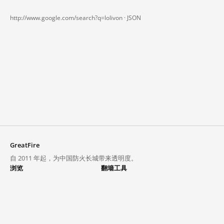
http://www.google.com/search?q=lolivon ·
JSON
GreatFire
自 2011 年起，为中国防火长城带来透明度。
浏览
翻墙工具
封锁列表
VPN 与代理
探索
翻墙中心
趋势
GreatFireVPN
热门网站在中国大陆的访问状况
数据与 API