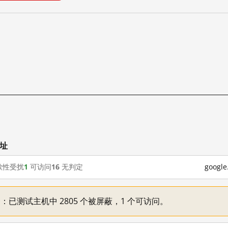
网址
歇性受扰
1
可访问
16
无判定
goog
不一：已测试主机中 2805 个被屏蔽，1 个可访问。