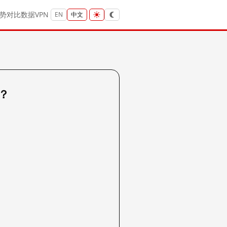
势
对比
数据
VPN
EN
中文
吗？