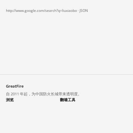
http://www.google.com/search?q=liuxiaobo ·
JSON
GreatFire
自 2011 年起，为中国防火长城带来透明度。
浏览
翻墙工具
封锁列表
VPN 与代理
探索
翻墙中心
趋势
GreatFireVPN
热门网站在中国大陆的访问状况
数据与 API