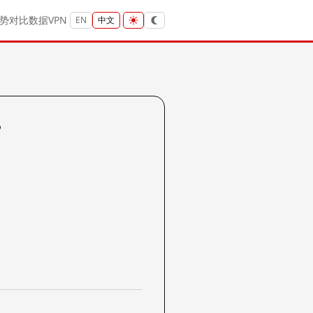
势
对比
数据
VPN
EN
中文
？