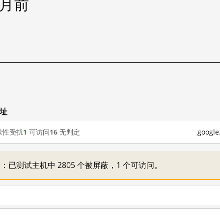
个月前
网址
歇性受扰
1
可访问
16
无判定
goog
不一：已测试主机中 2805 个被屏蔽，1 个可访问。