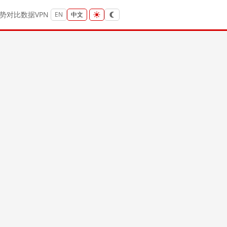
势
对比
数据
VPN
EN
中文