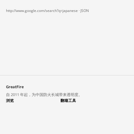
http://www.google.com/search?q=japanese ·
JSON
GreatFire
自 2011 年起，为中国防火长城带来透明度。
浏览
翻墙工具
封锁列表
VPN 与代理
探索
翻墙中心
趋势
GreatFireVPN
热门网站在中国大陆的访问状况
数据与 API