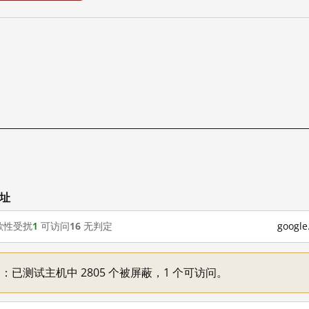
网址
歇性受扰
1
可访问
16
无判定
goog
不一：已测试主机中 2805 个被屏蔽，1 个可访问。