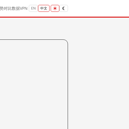
势
对比
数据
VPN
EN
中文