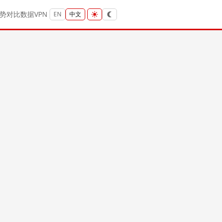
势
对比
数据
VPN
EN
中文