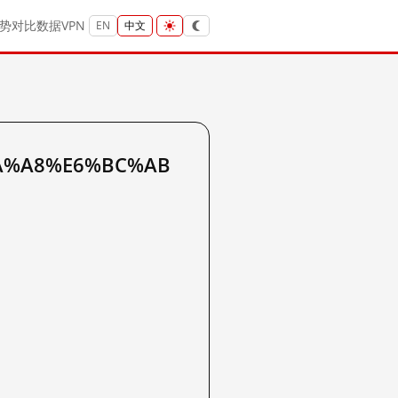
势
对比
数据
VPN
EN
中文
8A%A8%E6%BC%AB