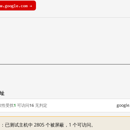
.google.com →
网址
歇性受扰
1
可访问
16
无判定
goog
不一：已测试主机中 2805 个被屏蔽，1 个可访问。