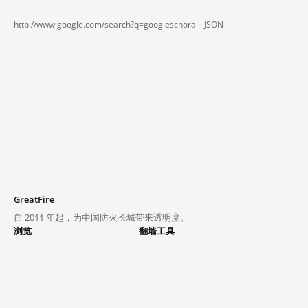
http://www.google.com/search?q=googleschoral ·
JSON
GreatFire
自 2011 年起，为中国防火长城带来透明度。
浏览
翻墙工具
封锁列表
VPN 与代理
探索
翻墙中心
趋势
GreatFireVPN
热门网站在中国大陆的访问状况
数据与 API