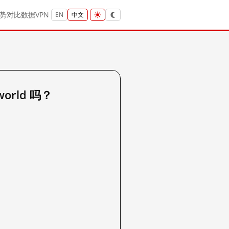
势
对比
数据
VPN
EN
中文
world 吗？