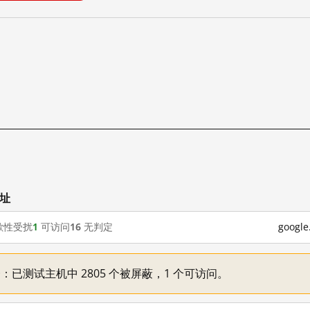
网址
歇性受扰
1
可访问
16
无判定
goog
不一：已测试主机中 2805 个被屏蔽，1 个可访问。