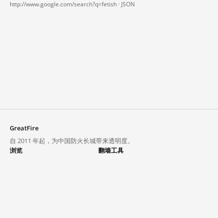
http://www.google.com/search?q=fetish ·
JSON
GreatFire
自 2011 年起，为中国防火长城带来透明度。
浏览
翻墙工具
封锁列表
VPN 与代理
探索
翻墙中心
趋势
GreatFireVPN
热门网站在中国大陆的访问状况
数据与 API
常见问题