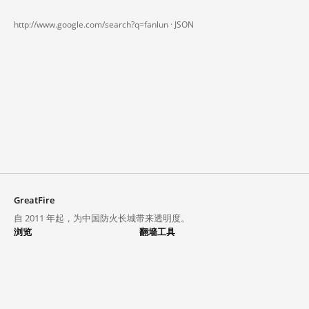
http://www.google.com/search?q=fanlun ·
JSON
GreatFire
自 2011 年起，为中国防火长城带来透明度。
浏览
翻墙工具
封锁列表
VPN 与代理
探索
翻墙中心
趋势
GreatFireVPN
热门网站在中国大陆的访问状况
数据与 API