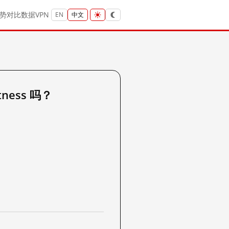
势
对比
数据
VPN
EN
中文
tness 吗？