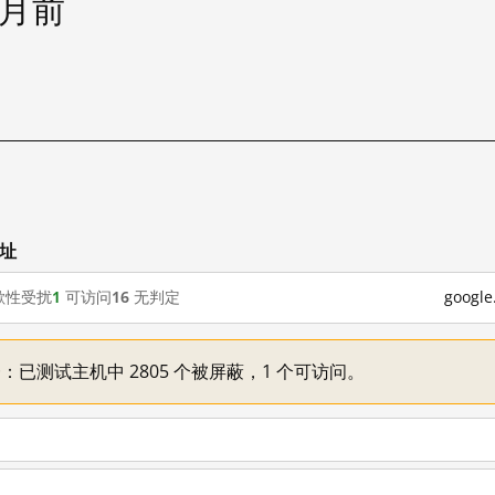
个月前
网址
歇性受扰
1
可访问
16
无判定
goog
不一：已测试主机中 2805 个被屏蔽，1 个可访问。