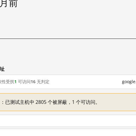
个月前
网址
歇性受扰
1
可访问
16
无判定
goog
不一：已测试主机中 2805 个被屏蔽，1 个可访问。