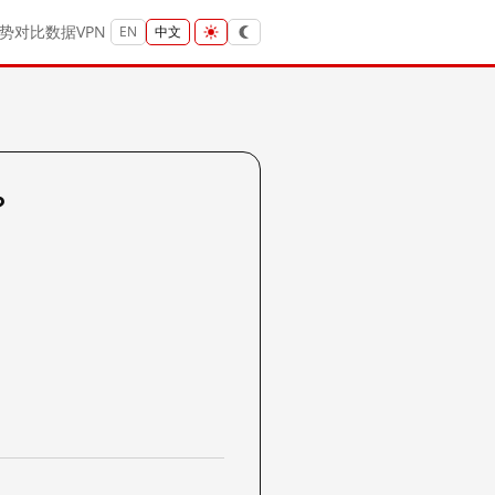
势
对比
数据
VPN
EN
中文
？