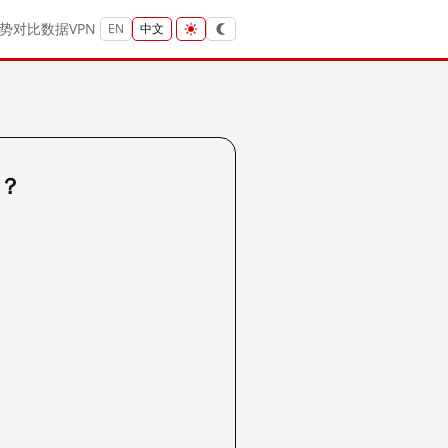
势
对比
数据
VPN
EN
中文
吗？