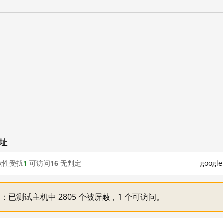
网址
歇性受扰
1
可访问
16
无判定
goog
不一：已测试主机中 2805 个被屏蔽，1 个可访问。