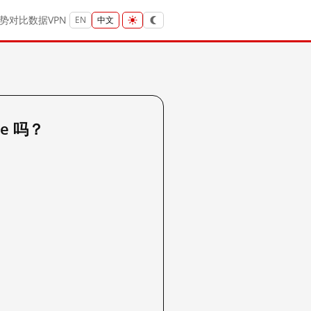
势
对比
数据
VPN
EN
中文
re 吗？