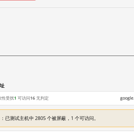
网址
歇性受扰
1
可访问
16
无判定
goog
不一：已测试主机中 2805 个被屏蔽，1 个可访问。